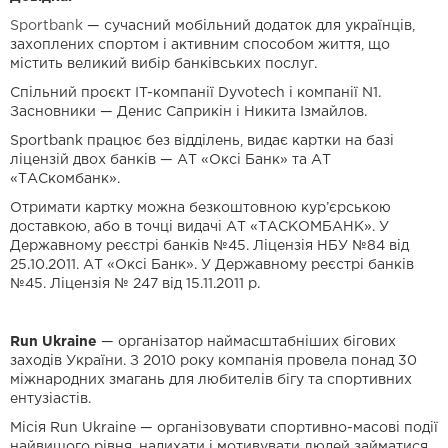
Sportbank
— сучасний мобільний додаток для українців,
захоплених спортом і активним способом життя, що
містить великий вибір банківських послуг.
Спільний проєкт IT-компанії Dyvotech і компанії N1.
Засновники — Денис Саприкін і Никита Ізмайлов.
Sportbank працює без відділень, видає картки на базі
ліцензій двох банків — АТ «Оксі Банк» та АТ
«ТАСкомбанк».
Отримати картку можна безкоштовною кур’єрською
доставкою, або в точці видачі АТ «ТАСКОМБАНК». У
Державному реєстрі банків №45. Ліцензія НБУ №84 від
25.10.2011. АТ «Оксі Банк». У Державному реєстрі банків
№45. Ліцензія № 247 від 15.11.2011 р.
Run Ukraine
— організатор наймасштабніших бігових
заходів України. З 2010 року компанія провела понад 30
міжнародних змагань для любителів бігу та спортивних
ентузіастів.
Місія Run Ukraine — організовувати спортивно-масові події
найвищого рівня, надихати і мотивувати людей займатися