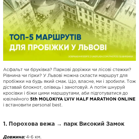
Асфальт чи бруківка? Паркові доріжки чи лісові стежки?
Рівнина чи гірки? У Львові можна скласти маршрут для
пробіжки на будь який смак. Що, власне, ми і зробили. Тож
діставай блокнот, олівець і занотовуй. А потім шнуруй
кросівки і біжи цими маршрутами, аби підготуватися до
ювілейного
5th MOLOKIYA LVIV HALF MARATHON ONLINE
і встановити personal best.
1. Порохова вежа → парк Високий Замок
Довжина:
4-6 км.