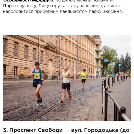
Особливості маршруту:
на шляху можна побачити
Порохову вежу, Лису гору та стару залізницю, а також
насолодитися природним ландшафтом парку Знесіння.
3. Проспект Свободи → вул. Городоцька (до