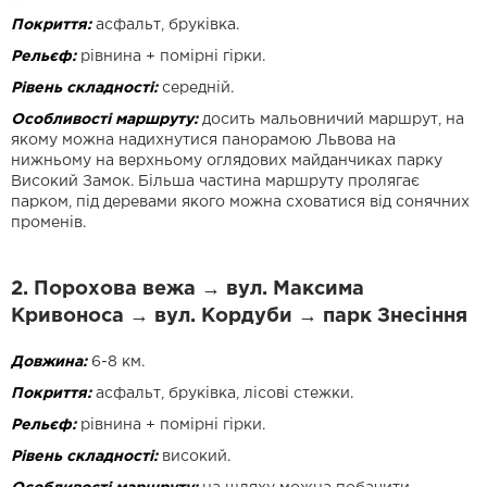
Покриття:
асфальт, бруківка.
Рельєф:
рівнина + помірні гірки.
Рівень складності:
середній.
Особливості маршруту:
досить мальовничий маршрут, на
якому можна надихнутися панорамою Львова на
нижньому на верхньому оглядових майданчиках парку
Високий Замок. Більша частина маршруту пролягає
парком, під деревами якого можна сховатися від сонячних
променів.
2. Порохова вежа → вул. Максима
Кривоноса → вул. Кордуби → парк Знесіння
Довжина:
6-8 км.
Покриття:
асфальт, бруківка, лісові стежки.
Рельєф:
рівнина + помірні гірки.
Рівень складності:
високий.