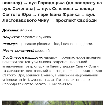
вокзалу) → вул Городоцька (до повороту на
вул. Сєченова) → вул. Сєченова → площа
Святого Юра → парк Івана Франка → вул.
Листопадового Чину → проспект Свободи
Довжина:
9-10 км.
Покриття:
асфальт, бруківка.
Рельєф:
переважно рівнина + іноді незначні підйоми.
Рівень складності:
середній.
Особливості маршруту:
маршрут пролягає через визначні
пам’ятки архітектури Львова, зокрема: Львівський
академічний театр опери та балету, церкву Святих Ольги
та Єлизавети, центральний залізнодорожній вокзал, собор
Святого Юра, Будинок Вчених, Львівський національний
університет ім. І. Франка, палац Потоцьких, проспект
Свободи та багато-багато інших пам’яток.