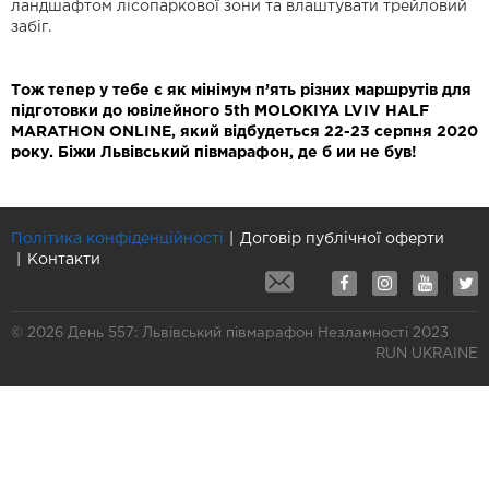
ландшафтом лісопаркової зони та влаштувати трейловий
забіг.
Тож тепер у тебе є як мінімум п’ять різних маршрутів для
підготовки до ювілейного 5th MOLOKIYA LVIV HALF
MARATHON ONLINE, який відбудеться 22-23 серпня 2020
року. Біжи Львівський півмарафон, де б ии не був!
Політика конфіденційності
Договір публічної оферти
Контакти
© 2026 День 557: Львівський півмарафон Незламності 2023
RUN UKRAINE