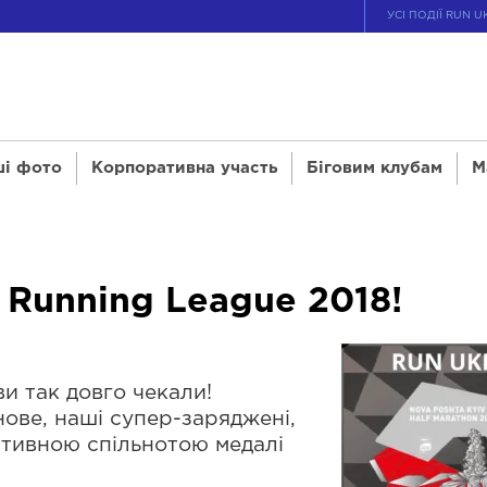
УСІ ПОДІЇ RUN U
і фото
Корпоративна участь
Біговим клубам
М
 Running League 2018!
ви так довго чекали!
нове, наші супер-заряджені,
ртивною спільнотою медалі