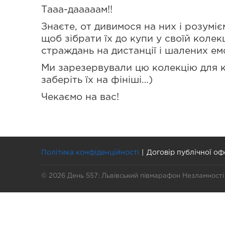
Тааа-дааааам!!
Знаєте, от дивимося на них і розуміє
щоб зібрати їх до купи у своїй колекц
страждань на дистанції і шалених емо
Ми зарезервували цю колекцію для к
заберіть їх на фініші…)
Чекаємо на вас!
Політика конфіденційності
Договір публічної оф
© 2026 День 557: Львівський півмарафон Незламності