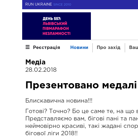
RUN UKRAINE
SINCE 2010
Новини
Про захід
Ваш
Реєстрація
Медіа
28.02.2018
Презентовано медалі
Блискавична новина!!!
Готові? Точно? Бо це саме те, на що 
Представляємо вам, бігові пані та па
неймовірно красиві, такі жадані спо
бігової ліги 2018!!