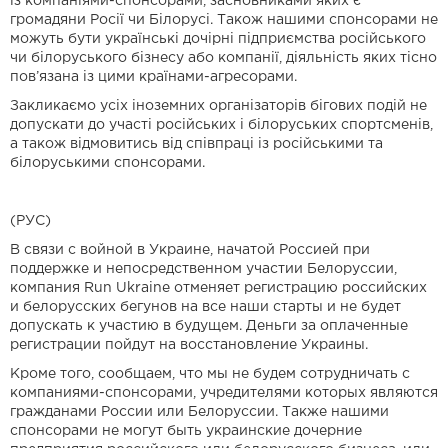
із компаніями-спонсорами, засновниками яких є
громадяни Росії чи Білорусі. Також нашими спонсорами не
можуть бути українські дочірні підприємства російського
чи білоруського бізнесу або компанії, діяльність яких тісно
пов’язана із цими країнами-агресорами.
Закликаємо усіх іноземних організаторів бігових подій не
допускати до участі російських і білоруських спортсменів,
а також відмовитись від співпраці із російськими та
білоруськими спонсорами.
(РУС)
В связи с войной в Украине, начатой ​​Россией при
поддержке и непосредственном участии Белоруссии,
компания Run Ukraine отменяет регистрацию российских
и белорусских бегунов на все наши старты и не будет
допускать к участию в будущем. Деньги за оплаченные
регистрации пойдут на восстановление Украины.
Кроме того, сообщаем, что мы не будем сотрудничать с
компаниями-спонсорами, учредителями которых являются
гражданами России или Белоруссии. Также нашими
спонсорами не могут быть украинские дочерние