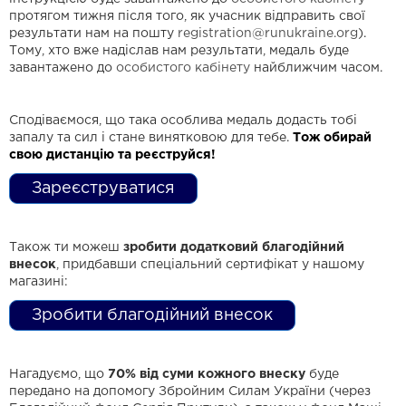
протягом тижня після того, як учасник відправить свої
результати нам на пошту
registration@runukraine.org
).
Тому, хто вже надіслав нам результати, медаль буде
завантажено до
особистого кабінету
найближчим часом.
Сподіваємося, що така особлива медаль додасть тобі
запалу та сил і стане винятковою для тебе.
Тож обирай
свою дистанцію та реєструйся!
Зареєструватися
Також ти можеш
зробити додатковий
благодійний
внесок
, придбавши спеціальний сертифікат у нашому
магазині:
Зробити благодійний внесок
Нагадуємо, що
70% від суми кожного внеску
буде
передано на допомогу Збройним Силам України (через