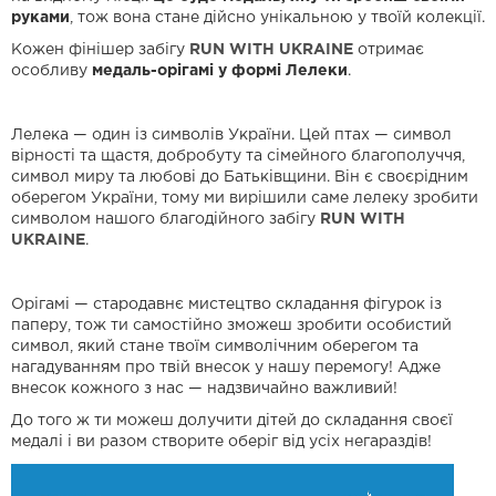
руками
, тож вона стане дійсно унікальною у твоїй колекції.
Кожен фінішер забігу
RUN WITH UKRAINE
отримає
особливу
медаль-орігамі у формі Лелеки
.
Лелека — один із символів України. Цей птах — символ
вірності та щастя, добробуту та сімейного благополуччя,
символ миру та любові до Батьківщини. Він є своєрідним
оберегом України, тому ми вирішили саме лелеку зробити
символом нашого благодійного забігу
RUN WITH
UKRAINE
.
Орігамі — стародавнє мистецтво складання фігурок із
паперу, тож ти самостійно зможеш зробити особистий
символ, який стане твоїм символічним оберегом та
нагадуванням про твій внесок у нашу перемогу! Адже
внесок кожного з нас — надзвичайно важливий!
До того ж ти можеш долучити дітей до складання своєї
медалі і ви разом створите оберіг від усіх негараздів!
В
і