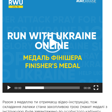
д
е
о
п
р
о
г
р
а
в
а
ч
00:00
00:08
Разом з медаллю ти отримаєш відео-інструкцію, тож
складання лелеки стане захопливою грою (макет медалі з
інструкцією буде завантажено до
особистого кабінету