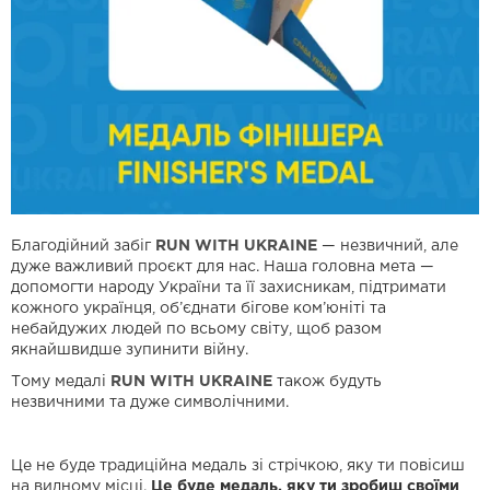
Благодійний забіг
RUN WITH UKRAINE
— незвичний, але
дуже важливий проєкт для нас. Наша головна мета —
допомогти народу України та її захисникам, підтримати
кожного українця, об’єднати бігове ком’юніті та
небайдужих людей по всьому світу, щоб разом
якнайшвидше зупинити війну.
Тому медалі
RUN WITH UKRAINE
також будуть
незвичними та дуже символічними.
Це не буде традиційна медаль зі стрічкою, яку ти повісиш
на видному місці.
Це буде медаль, яку ти зробиш своїми