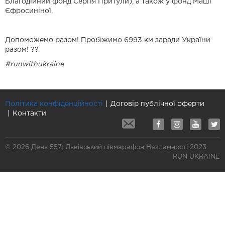
Благодійний фонд Сергія Притули), а також у фонд Маші
Єфросиніної.
Допоможемо разом! Пробіжимо 6993 км заради України
разом! ??
#runwithukraine
Політика конфіденційності
Договір публічної оферти
Контакти
© 2026 День 557: Львівський півмарафон Незламності 2023
RUN UKRAINE