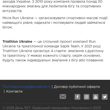
заходів України. З 2010 року компанія провела понад 30
міжнародних змагань для любителів бігу та спортивних
ентузіастів.
Місія Run Ukraine — організовувати спортивно-масові події
найвищого рівня, надихати і мотивувати людей займатися
бігом.
Triathlon Ukraine
— це спільний проєкт компанії Run
Ukraine та триатлонної команди Sapik Team. У 2021 році
Triathlon Ukraine організує 4 старти: змагання з дуатлону
та триатлону. У межах кожного старту, окрім основних,
будуть також індивідуальні змагання з бігу або плавання.
Політика конфіденційності
Договір публічної оферти
Контакти
© 2026 День 557: Львівський півмарафон Незламності 2023