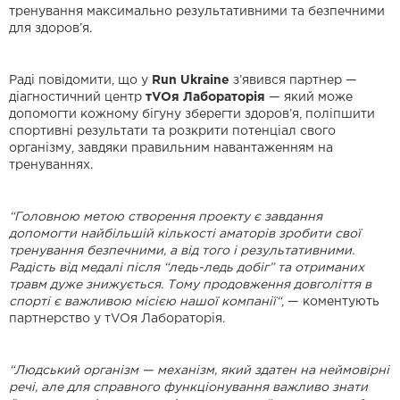
тренування максимально результативними та безпечними
для здоров’я.
Раді повідомити, що у
Run Ukraine
з’явився партнер —
діагностичний центр
тVOя Лабораторія
— який може
допомогти кожному бігуну зберегти здоров’я, поліпшити
спортивні результати та розкрити потенціал свого
організму, завдяки правильним навантаженням на
тренуваннях.
“Головною метою створення проекту є завдання
допомогти найбільшій кількості аматорів зробити свої
тренування безпечними, а від того і результативними.
Радість від медалі після “ледь-ледь добіг” та отриманих
травм дуже знижується. Тому продовження довголіття в
спорті є важливою місією нашої компанії“
, — коментують
партнерство у тVOя Лабораторія.
“Людський організм — механізм, який здатен на неймовірні
речі, але для справного функціонування важливо знати