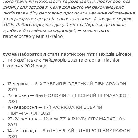
його граничні можливості та розвивати їх поступово, без
ризику для здоров’я. Саме для цього ми рекомендуємо
любителям бігу регулярно проходити медичне обстеження
та перевіряти серце під навантаженням. А завдяки мережі
тVOя Лабораторія, яка діє у 3 містах України, це можна
зробити без зайвих складнощів“,
— коментують
партнерство у Run Ukraine.
tVOya Лабораторія
стала партнером п’яти заходів Бігової
Ліги Українських Мейджорів 2021 та стартів Triathlon
Ukraine у 2021 році:
13 червня —
6-й ТАВРИЯ В ОДЕСЬКИЙ ПІВМАРАФОН
2021
27 червня —
6-й МОЛОКІЯ ЛЬВІВСЬКИЙ ПІВМАРАФОН
2021
18-19 вересня —
11-й WORK.UA КИЇВСЬКИЙ
ПІВМАРАФОН 2021
23-24 жовтня —
12-й WIZZ AIR KYIV CITY MARATHON
2021
14 листопада —
6-й ІНТЕРПАЙП ДНІПРО ПІВМАРАФОН
2021