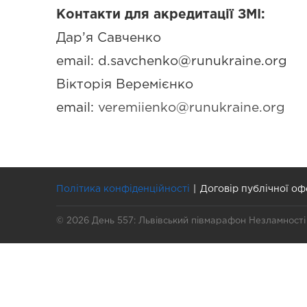
Контакти для акредитації ЗМІ:
Дар’я Савченко
email:
d.savchenko@runukraine.org
Вікторія Веремієнко
email:
veremiienko@runukraine.org
Політика конфіденційності
Договір публічної оф
© 2026 День 557: Львівський півмарафон Незламності