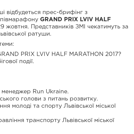
ші відбудеться прес-брифінг з
о півмарафону
GRAND PRIX LVIV HALF
 29 жовтня. Представників ЗМІ чекатимуть за
Львівської ратуши.
теми:
д GRAND PRIX LVIV HALF MARATHON 2017?
гової події.
 менеджер Run Ukraine.
іського голови з питань розвитку.
ння молоді та спорту Львівської міської
равління транспорту Львівської міської