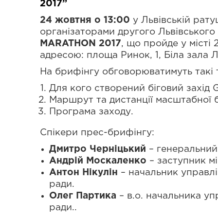
2017”
24 жовтня о 13:00
у Львівській рату
організаторами другого Львівськог
MARATHON 2017
, що пройде у місті
адресою: площа Ринок, 1, Біла зала 
На брифінгу обговорюватимуть такі 
Для кого створений біговий захі
Маршрут та дистанції масштабної бі
Програма заходу.
Спікери прес-брифінгу:
Дмитро Черніцький
– генеральний
Андрій Москаленко
– заступник м
Антон Нікулін
– начальник управлі
ради.
Олег Партика
– в.о. начальника уп
ради..