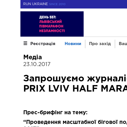
RUN UKRAINE
SINCE 2010
Новини
Про захід
Ваш
Реєстрація
Медіа
23.10.2017
Запрошуємо журналіс
PRIX LVIV HALF MAR
Прес-брифінг на тему:
“Проведення масштабної бігової п