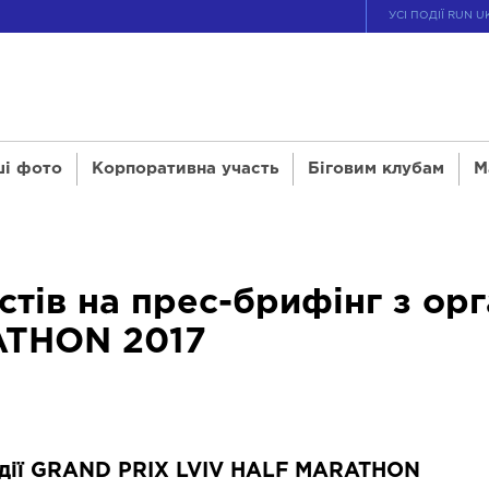
УСІ ПОДІЇ RUN U
і фото
Корпоративна участь
Біговим клубам
М
тів на прес-брифінг з ор
ATHON 2017
одії GRAND PRIX LVIV HALF MARATHON