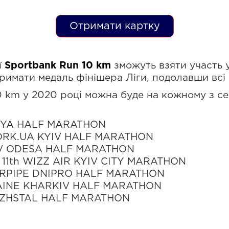
Отримати картку
ї
Sportbank Run 10 km
зможуть взяти участь 
римати медаль фінішера Ліги, подолавши всі с
0 km у 2020 році можна буде на кожному з се
KIYA HALF MARATHON
 WORK.UA KYIV HALF MARATHON
IA V ODESA HALF MARATHON
– 11th WIZZ AIR KYIV CITY MARATHON
NTERPIPE DNIPRO HALF MARATHON
KRAINE KHARKIV HALF MARATHON
RIZHSTAL HALF MARATHON