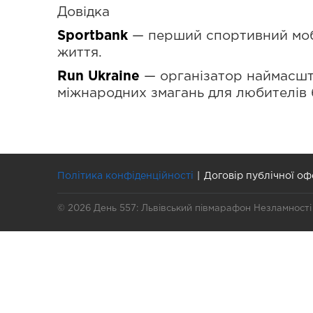
Довідка
Sportbank
— перший спортивний мобі
життя.
Run Ukraine
— організатор наймасшта
міжнародних змагань для любителів б
Політика конфіденційності
Договір публічної оф
© 2026 День 557: Львівський півмарафон Незламності