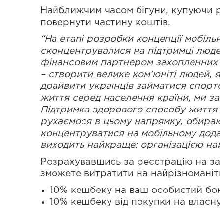
Найближчим часом бігуни, купуючи р
повернути частину коштів.
“На етапі розробки концепції мобільн
сконцентрувалися на підтримці люде
фінансовим партнером захопленних с
–
створити велике ком’юніті людей, я
драйвити українців займатися спорт
життя серед населення країни, ми за
Підтримка здорового способу життя
рухаємося в цьому напрямку, обираю
концентруватися на мобільному додат
виходить найкраще: організацією най
Розрахувавшись за реєстрацію на заб
зможете витратити на найрізноманіт
10% кешбеку на ваш особистий бо
10% кешбеку від покупки на власну