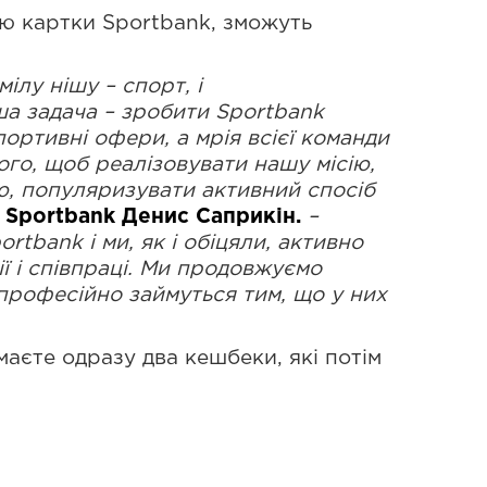
ою картки Sportbank, зможуть
ілу нішу – спорт, і
ша задача
–
зробити Sportbank
ртивні офери, а мрія всієї команди
ого, щоб реалізовувати нашу місію,
ю, популяризувати активний спосіб
 Sportbank Денис Саприкін.
–
rtbank і ми, як і обіцяли, активно
 і співпраці. Ми продовжуємо
 професійно займуться тим, що у них
аєте одразу два кешбеки, які потім