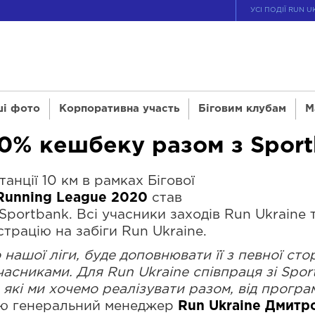
УСІ ПОДІЇ RUN U
і фото
Корпоративна участь
Біговим клубам
М
0% кешбеку разом з Spor
нції 10 км в рамках Бігової
 Running League 2020
став
portbank. Всі учасники заходів Run Ukraine 
трацію на забіги Run Ukraine.
 нашої ліги, буде доповнювати її з певної ст
учасниками. Для Run Ukraine співпраця зі Sp
, які ми хочемо реалізувати разом, від прогр
цю генеральний менеджер
Run Ukraine Дмитр