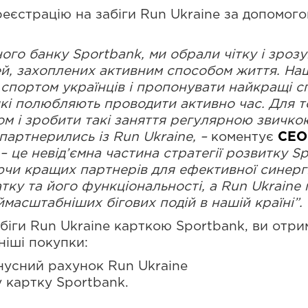
еєстрацію на забіги Run Ukraine за допомог
ого банку Sportbank, ми обрали чітку і зрозум
й, захоплених активним способом життя. На
портом українців і пропонувати найкращі спо
кі полюбляють проводити активно час. Для т
ом і зробити такі заняття регулярною звичко
партнерились із Run Ukraine,
–
коментує
CEO
–
це невід’ємна частина стратегії розвитку Spo
чи кращих партнерів для ефективної синергії
ку та його функціональності, а Run Ukraine
масштабніших бігових подій в нашій країні”.
іги Run Ukraine карткою Sportbank, ви отрим
ніші покупки:
нусний рахунок Run Ukraine
 картку Sportbank.