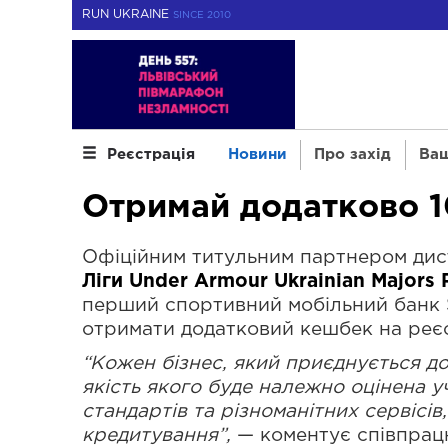
RUN UKRAINE
SINCE 2010
Новини
Про захід
Ваш
Реєстрація
Отримай додатково 1
Офіційним титульним партнером диста
Ліги Under Armour Ukrainian Majors
перший спортивний мобільний банк S
отримати додатковий кешбек на реєс
“Кожен бізнес, який приєднується до
якість якого буде належно оцінена 
стандартів та різноманітних сервісів
кредитування”,
— коментує співпра