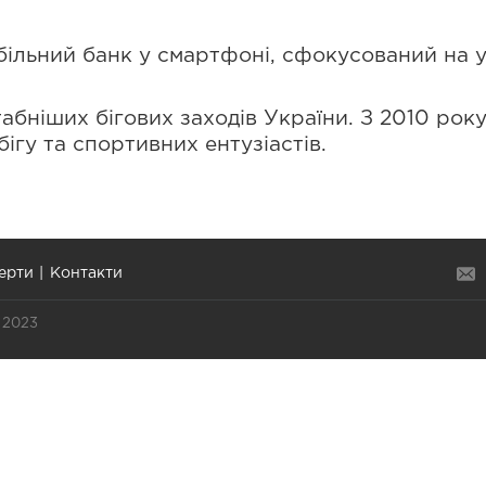
льний банк у смартфоні, сфокусований на ук
бніших бігових заходів України. З 2010 рок
ігу та спортивних ентузіастів.
ерти
Контакти
 2023