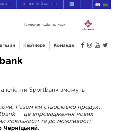
KRAINE
ОСОБИСТИЙ КАБІНЕТ
Генеральні медіа партнери
агазин
Партнери
Команда
tbank
та клієнти Sportbank зможуть
орони. Разом ми створюємо продукт,
ortbank — це впровадження нових
ами лояльності та до можливості
о Черніцький.